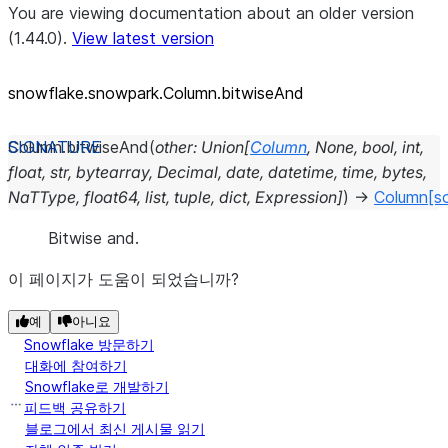
You are viewing documentation about an older version
(1.44.0).
View latest version
snowflake.snowpark.Column.bitwiseAnd
Column.
bitwiseAnd
(
other
:
Union
[
Column
,
None
,
bool
,
int
,
float
,
str
,
bytearray
,
Decimal
,
date
,
datetime
,
time
,
bytes
,
NaTType
,
float64
,
list
,
tuple
,
dict
,
Expression
]
)
→
Column
[s
Bitwise and.
이 페이지가 도움이 되었습니까?
예
아니요
Snowflake 방문하기
대화에 참여하기
Snowflake로 개발하기
피드백 공유하기
블로그에서 최신 게시물 읽기