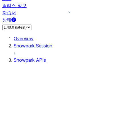
릴리스 정보
자습서
상태
Overview
Snowpark Session
Snowpark APIs
Input/Output
DataFrame
Column
Column
CaseExpr