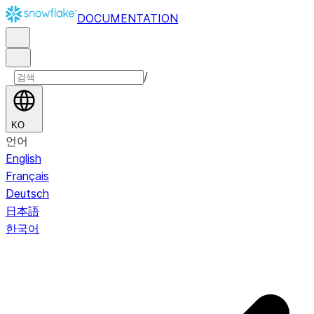
DOCUMENTATION
/
KO
언어
English
Français
Deutsch
日本語
한국어