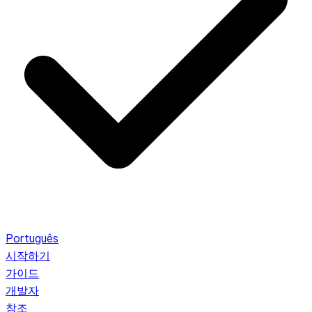
Português
시작하기
가이드
개발자
참조