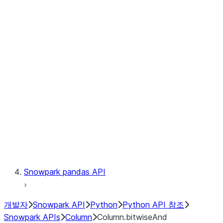
Files
Catalog
LINEAGE
Context
Exceptions
Testing
Snowpark pandas API
개발자
Snowpark API
Python
Python API 참조
Snowpark APIs
Column
Column.bitwiseAnd