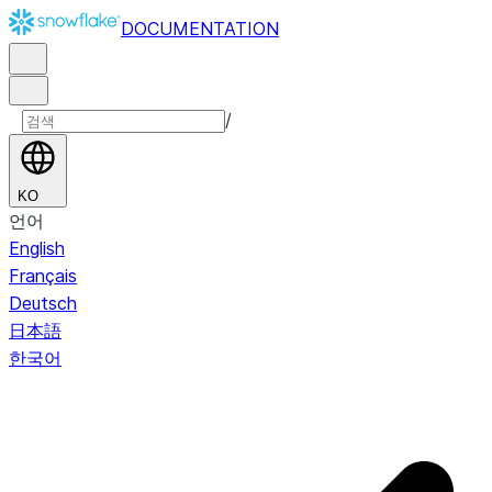
DOCUMENTATION
/
KO
언어
English
Français
Deutsch
日本語
한국어