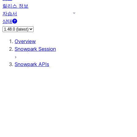
릴리스 정보
자습서
상태
Overview
Snowpark Session
Snowpark APIs
Input/Output
DataFrame
DataFrame
DataFrameNaFunctions
DataFrameStatFunctions
DataFrameAnalyticsFunctions