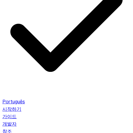
Português
시작하기
가이드
개발자
참조