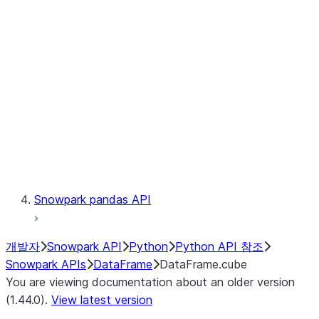
Catalog
LINEAGE
Context
Exceptions
Testing
Snowpark pandas API
개발자
Snowpark API
Python
Python API 참조
Snowpark APIs
DataFrame
DataFrame.cube
You are viewing documentation about an older version
(1.44.0).
View latest version