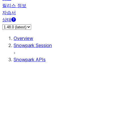
릴리스 정보
자습서
상태
Overview
Snowpark Session
Snowpark APIs
Input/Output
DataFrame
DataFrame
DataFrameNaFunctions
DataFrameStatFunctions
DataFrameAnalyticsFunctions