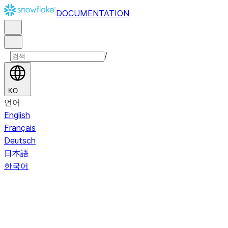
DOCUMENTATION
/
KO
언어
English
Français
Deutsch
日本語
한국어