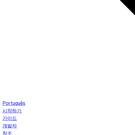
Português
시작하기
가이드
개발자
참조