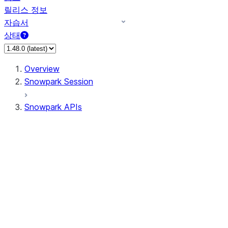
릴리스 정보
자습서
상태
Overview
Snowpark Session
Snowpark APIs
Input/Output
DataFrame
DataFrame
DataFrameNaFunctions
DataFrameStatFunctions
DataFrameAnalyticsFunctions