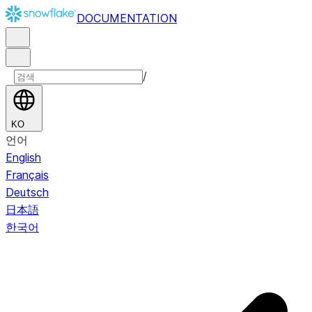
DOCUMENTATION
/
KO
언어
English
Français
Deutsch
日本語
한국어