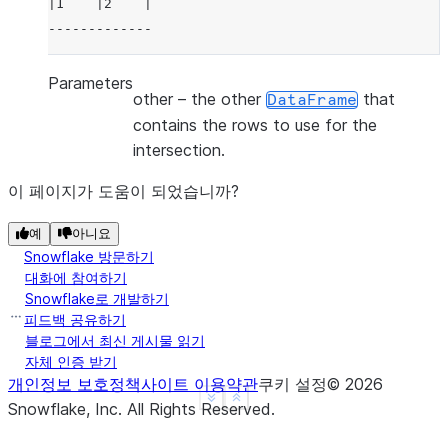
|1    |2    |
-------------
Parameters
other
– the other
that
DataFrame
contains the rows to use for the
intersection.
이 페이지가 도움이 되었습니까?
예
아니요
Snowflake 방문하기
대화에 참여하기
Snowflake로 개발하기
피드백 공유하기
블로그에서 최신 게시물 읽기
자체 인증 받기
개인정보 보호정책
사이트 이용약관
쿠키 설정
©
2026
See more
Show less
Snowflake, Inc.
All Rights Reserved
.