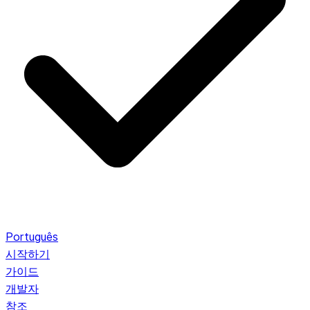
Português
시작하기
가이드
개발자
참조