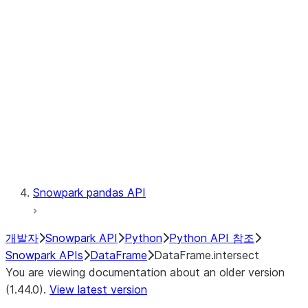
Catalog
LINEAGE
Context
Exceptions
Testing
Snowpark pandas API
개발자
Snowpark API
Python
Python API 참조
Snowpark APIs
DataFrame
DataFrame.intersect
You are viewing documentation about an older version
(1.44.0).
View latest version