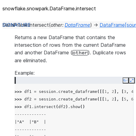
snowflake.snowpark.DataFrame.intersect
DataFrame.
intersect
(
other
:
DataFrame
)
→
DataFrame
[sou
Returns a new DataFrame that contains the
intersection of rows from the current DataFrame
and another DataFrame (
). Duplicate rows
other
are eliminated.
Example:
Copy
E
>>> 
df1
=
session
.
create_dataframe
([[
1
,
2
],
[
3
,
4
]
>>> 
df2
=
session
.
create_dataframe
([[
1
,
2
],
[
5
,
6
]
>>> 
df1
.
intersect
(
df2
)
.
show
()
-------------
|"A"  |"B"  |
-------------