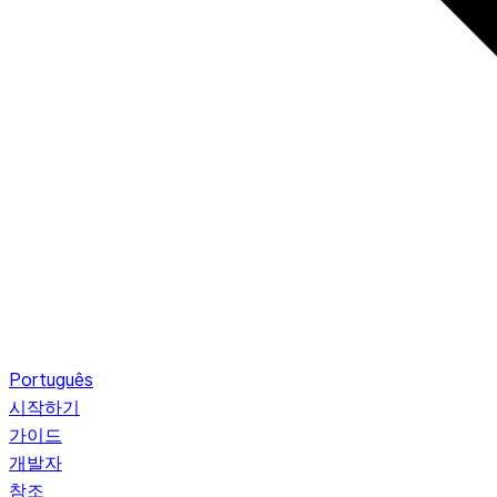
Português
시작하기
가이드
개발자
참조