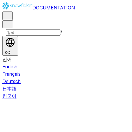
DOCUMENTATION
/
KO
언어
English
Français
Deutsch
日本語
한국어