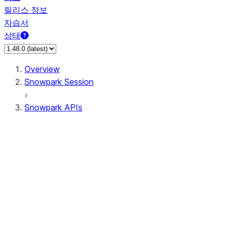
릴리스 정보
자습서
상태
Overview
Snowpark Session
Snowpark APIs
Input/Output
DataFrame
DataFrame
DataFrameNaFunctions
DataFrameStatFunctions
DataFrameAnalyticsFunctions