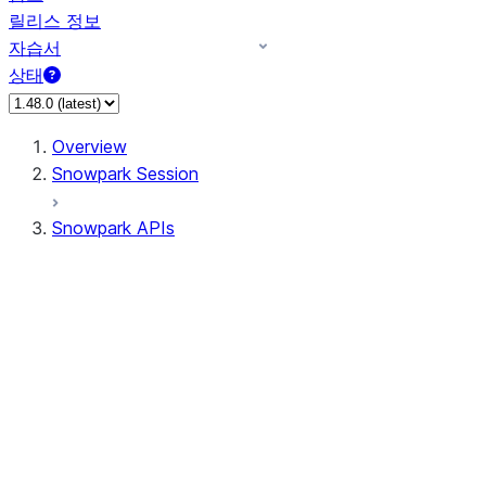
릴리스 정보
자습서
상태
Overview
Snowpark Session
Snowpark APIs
Input/Output
DataFrame
DataFrame
DataFrameNaFunctions
DataFrameStatFunctions
DataFrameAnalyticsFunctions