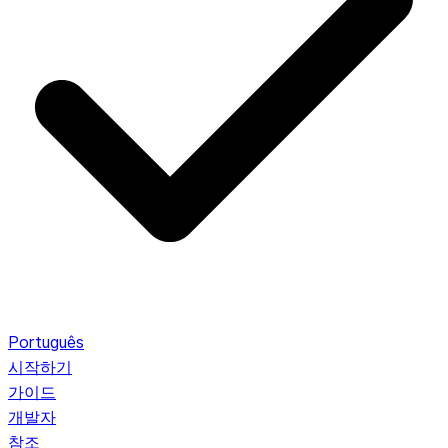
Português
시작하기
가이드
개발자
참조