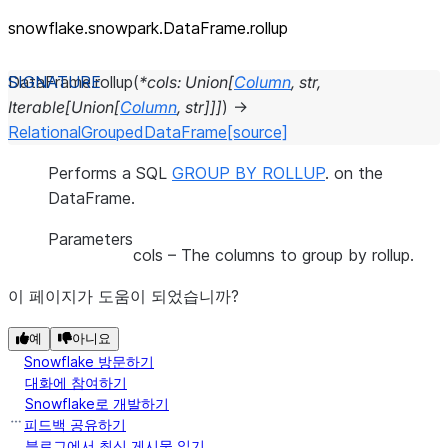
snowflake.snowpark.DataFrame.rollup
DataFrame.
rollup
(
*
cols
:
Union
[
Column
,
str
,
Iterable
[
Union
[
Column
,
str
]
]
]
)
→
RelationalGroupedDataFrame
[source]
Performs a SQL
GROUP BY ROLLUP
. on the
DataFrame.
Parameters
cols
– The columns to group by rollup.
이 페이지가 도움이 되었습니까?
예
아니요
Snowflake 방문하기
대화에 참여하기
Snowflake로 개발하기
피드백 공유하기
블로그에서 최신 게시물 읽기