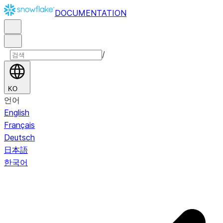
DOCUMENTATION
/
KO
언어
English
Français
Deutsch
日本語
한국어