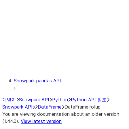
Catalog
LINEAGE
Context
Exceptions
Testing
Snowpark pandas API
개발자
Snowpark API
Python
Python API 참조
Snowpark APIs
DataFrame
DataFrame.rollup
You are viewing documentation about an older version
(1.44.0).
View latest version