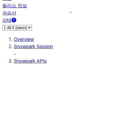
릴리스 정보
자습서
상태
Overview
Snowpark Session
Snowpark APIs
Input/Output
DataFrame
DataFrame
DataFrameNaFunctions
DataFrameStatFunctions
DataFrameAnalyticsFunctions