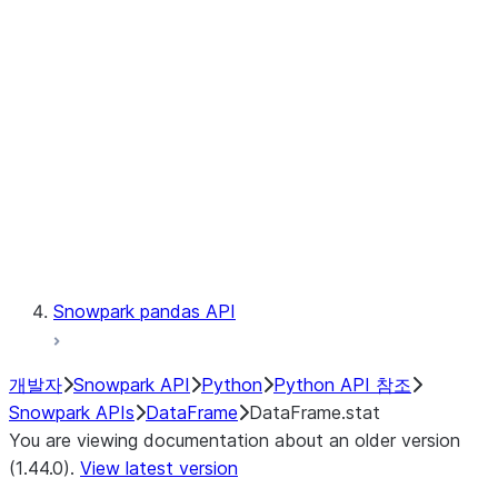
Catalog
LINEAGE
Context
Exceptions
Testing
Snowpark pandas API
개발자
Snowpark API
Python
Python API 참조
Snowpark APIs
DataFrame
DataFrame.stat
You are viewing documentation about an older version
(1.44.0).
View latest version