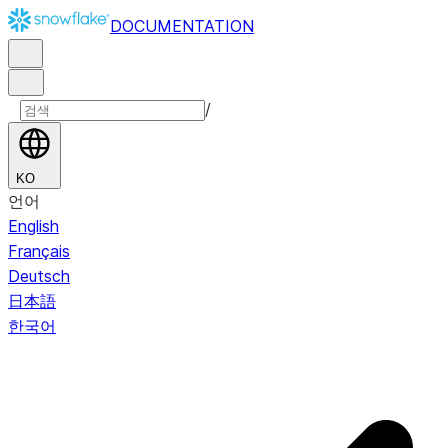
DOCUMENTATION
/
KO
언어
English
Français
Deutsch
日本語
한국어