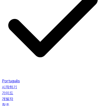
Português
시작하기
가이드
개발자
참조