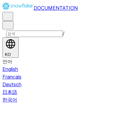
DOCUMENTATION
/
KO
언어
English
Français
Deutsch
日本語
한국어