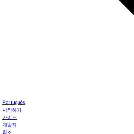
Português
시작하기
가이드
개발자
참조