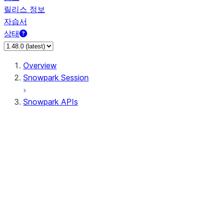
릴리스 정보
자습서
상태
Overview
Snowpark Session
Snowpark APIs
Input/Output
DataFrame
DataFrame
DataFrameNaFunctions
DataFrameStatFunctions
DataFrameAnalyticsFunctions