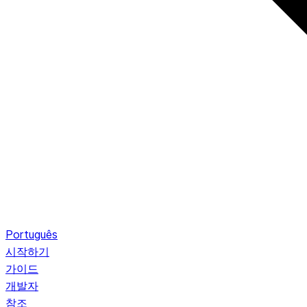
Português
시작하기
가이드
개발자
참조