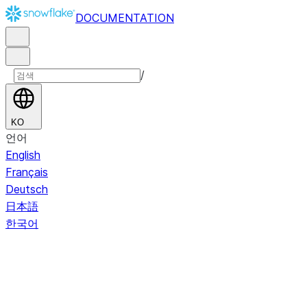
DOCUMENTATION
/
KO
언어
English
Français
Deutsch
日本語
한국어