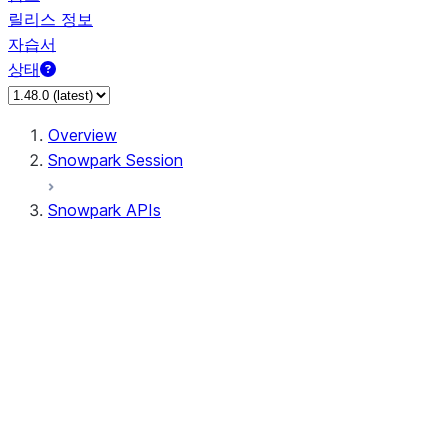
릴리스 정보
자습서
상태
Overview
Snowpark Session
Snowpark APIs
Input/Output
DataFrame
DataFrame
DataFrameNaFunctions
DataFrameStatFunctions
DataFrameAnalyticsFunctions