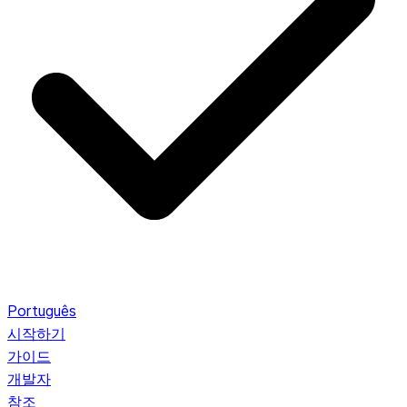
Português
시작하기
가이드
개발자
참조