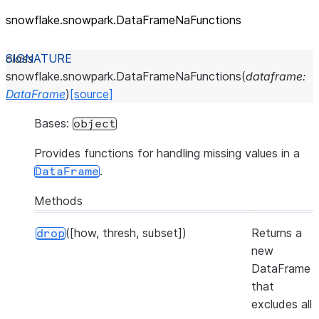
snowflake.snowpark.DataFrameNaFunctions
class
snowflake.snowpark.
DataFrameNaFunctions
(
dataframe
:
DataFrame
)
[source]
Bases:
object
Provides functions for handling missing values in a
.
DataFrame
Methods
([how, thresh, subset])
Returns a
drop
new
DataFrame
that
excludes all