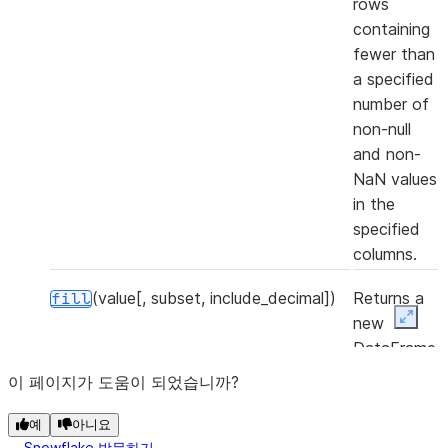
rows
containing
fewer than
a specified
number of
non-null
and non-
NaN values
in the
specified
columns.
(value[, subset, include_decimal])
Returns a
fill
new
Expan
DataFrame
that
이 페이지가 도움이 되었습니까?
replaces all
null and
예
아니요
Snowflake 방문하기