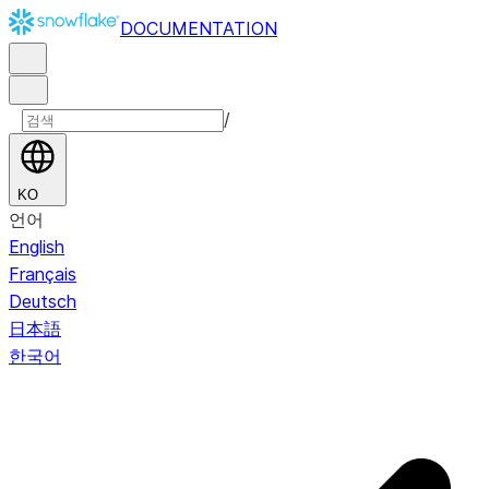
DOCUMENTATION
/
KO
언어
English
Français
Deutsch
日本語
한국어