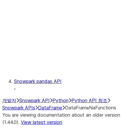
Catalog
LINEAGE
Context
Exceptions
Testing
Snowpark pandas API
개발자
Snowpark API
Python
Python API 참조
Snowpark APIs
DataFrame
DataFrameNaFunctions
You are viewing documentation about an older version
(1.44.0).
View latest version