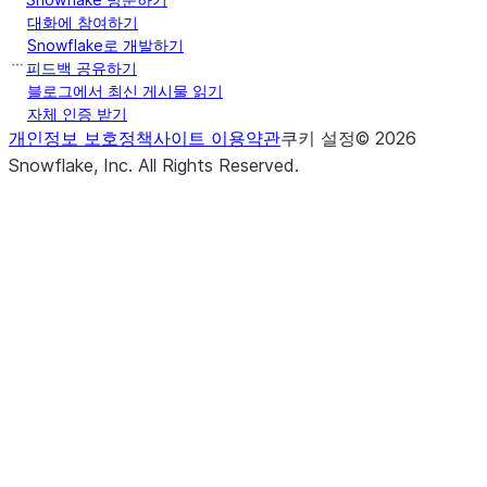
NaN values
대화에 참여하기
in the
Snowflake로 개발하기
specified
피드백 공유하기
columns
블로그에서 최신 게시물 읽기
with the
자체 인증 받기
values
개인정보 보호정책
사이트 이용약관
쿠키 설정
©
2026
provided.
Snowflake, Inc.
All Rights Reserved
.
(to_replace[, value, subset, ...])
Returns a
replace
new
DataFrame
that
replaces
values in
the
specified
columns.