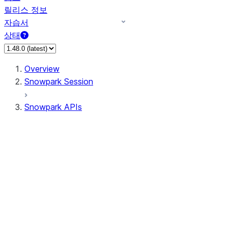
릴리스 정보
자습서
상태
Overview
Snowpark Session
Snowpark APIs
Input/Output
DataFrame
DataFrame
DataFrameNaFunctions
DataFrameStatFunctions
DataFrameAnalyticsFunctions