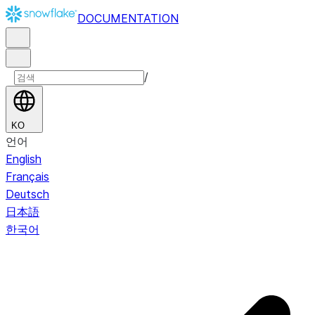
DOCUMENTATION
/
KO
언어
English
Français
Deutsch
日本語
한국어