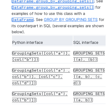
. See
DataFrame.group_by_grouping_sets()
for
DataFrame.group_by_grouping_sets()
examples of how to use this class with a
. See
GROUP BY GROUPING SETS
for
DataFrame
its counterpart in SQL (several examples are shown
below).
Python interface
SQL interface
GroupingSets([col("a")],
GROUPING
SETS
[col("b")])
((a),
(b))
GroupingSets([col("a")
,
GROUPING
SETS
col("b")],
[col("c"),
((a,
b),
(c,
col("d")])
d))
GroupingSets([col("a"),
GROUPING
SETS
col("b")])
((a,
b))