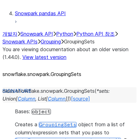
Snowpark pandas API
개발자
Snowpark API
Python
Python API 참조
Snowpark APIs
Grouping
GroupingSets
You are viewing documentation about an older version
(1.44.0).
View latest version
snowflake.snowpark.GroupingSets
class
snowflake.snowpark.
GroupingSets
(
*
sets
:
Union
[
Column
,
List
[
Column
]
]
)
[source]
Bases:
object
Creates a
object from a list of
GroupingSets
column/expression sets that you pass to