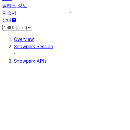
릴리스 정보
자습서
상태
Overview
Snowpark Session
Snowpark APIs
Input/Output
DataFrame
Column
Data Types