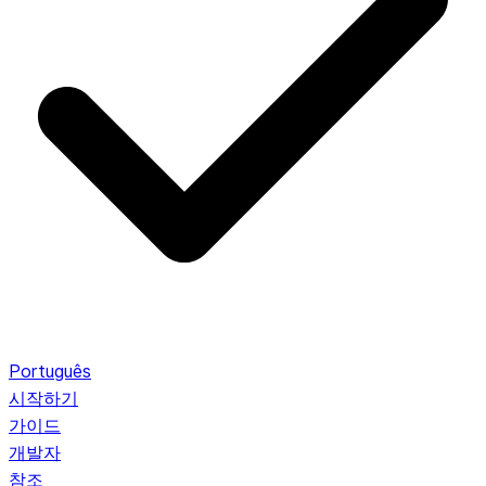
Português
시작하기
가이드
개발자
참조