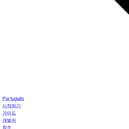
Português
시작하기
가이드
개발자
참조