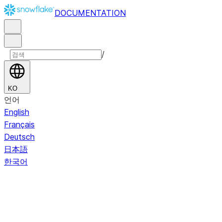
DOCUMENTATION
/
KO
언어
English
Français
Deutsch
日本語
한국어