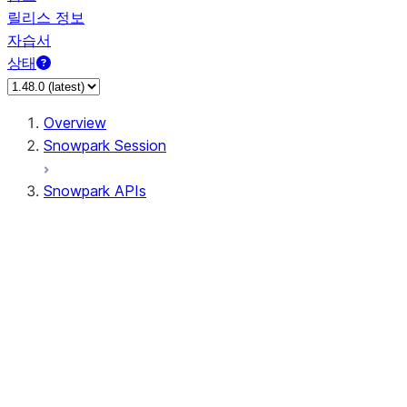
릴리스 정보
자습서
상태
Overview
Snowpark Session
Snowpark APIs
Input/Output
DataFrame
Column
Data Types