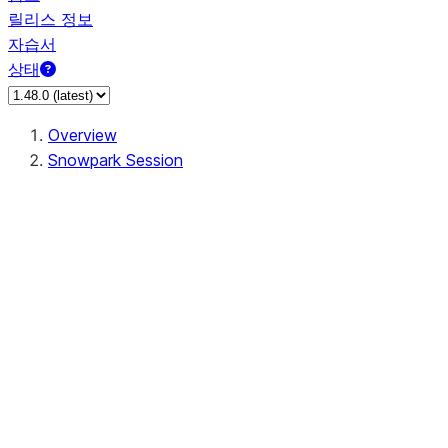
릴리스 정보
자습서
상태
Overview
Snowpark Session
Session
Session.SessionBuilder.app_name
Session.SessionBuilder.config
Session.SessionBuilder.configs
Session.SessionBuilder.create
Session.SessionBuilder.getOrCreate
Session.add_import
Session.add_packages
Session.add_requirements
Session.append_query_tag