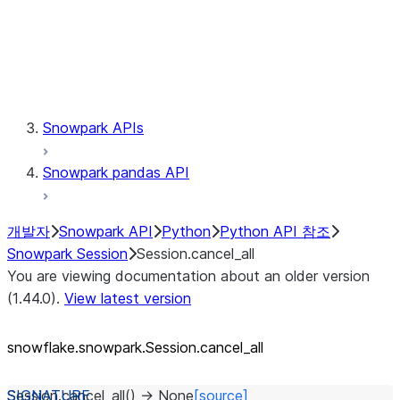
Session.udaf
Session.udf
Session.udtf
Session.session_id
Session.connection
Snowpark APIs
Snowpark pandas API
개발자
Snowpark API
Python
Python API 참조
Snowpark Session
Session.cancel_all
You are viewing documentation about an older version
(1.44.0).
View latest version
snowflake.snowpark.Session.cancel_
all
Session.
cancel_all
(
)
→
None
[source]