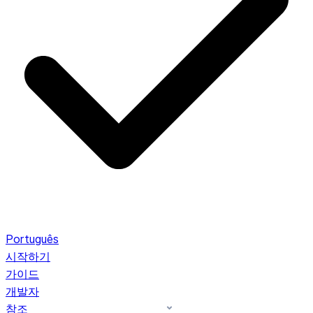
Português
시작하기
가이드
개발자
참조