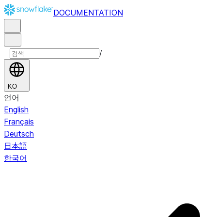
DOCUMENTATION
/
KO
언어
English
Français
Deutsch
日本語
한국어