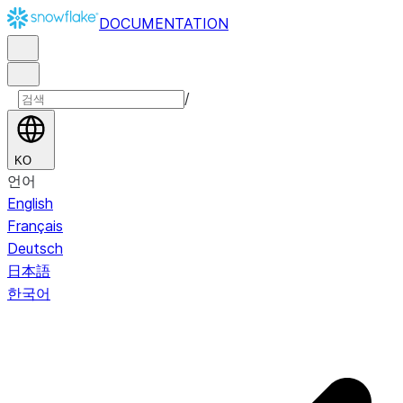
DOCUMENTATION
/
KO
언어
English
Français
Deutsch
日本語
한국어