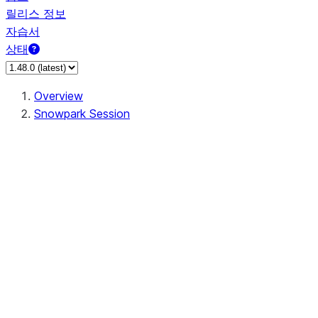
릴리스 정보
자습서
상태
Overview
Snowpark Session
Session
Session.SessionBuilder.app_name
Session.SessionBuilder.config
Session.SessionBuilder.configs
Session.SessionBuilder.create
Session.SessionBuilder.getOrCreate
Session.add_import
Session.add_packages
Session.add_requirements
Session.append_query_tag