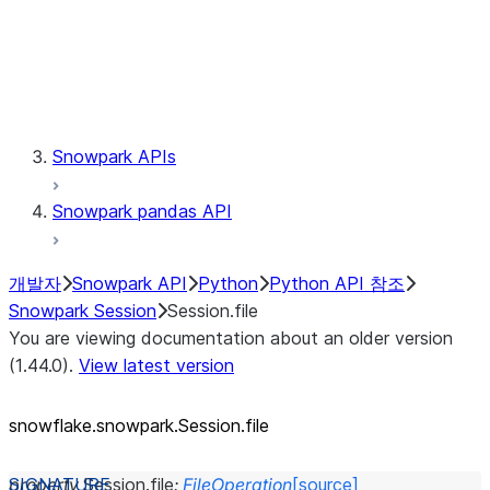
Session.udaf
Session.udf
Session.udtf
Session.session_id
Session.connection
Snowpark APIs
Snowpark pandas API
개발자
Snowpark API
Python
Python API 참조
Snowpark Session
Session.file
You are viewing documentation about an older version
(1.44.0).
View latest version
snowflake.snowpark.Session.file
property
Session.
file
:
FileOperation
[source]