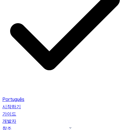
Português
시작하기
가이드
개발자
참조