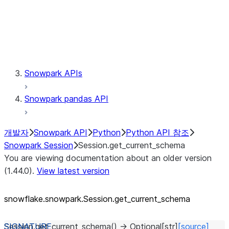
Session.udaf
Session.udf
Session.udtf
Session.session_id
Session.connection
Snowpark APIs
Snowpark pandas API
개발자
Snowpark API
Python
Python API 참조
Snowpark Session
Session.get_current_schema
You are viewing documentation about an older version
(1.44.0).
View latest version
snowflake.snowpark.Session.get_
current_
schema
Session.
get_current_schema
(
)
→
Optional
[
str
]
[source]