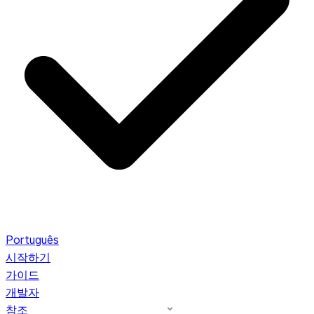
Português
시작하기
가이드
개발자
참조