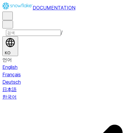
DOCUMENTATION
/
KO
언어
English
Français
Deutsch
日本語
한국어