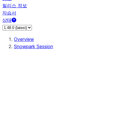
릴리스 정보
자습서
상태
Overview
Snowpark Session
Session
Session.SessionBuilder.app_name
Session.SessionBuilder.config
Session.SessionBuilder.configs
Session.SessionBuilder.create
Session.SessionBuilder.getOrCreate
Session.add_import
Session.add_packages
Session.add_requirements
Session.append_query_tag