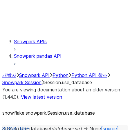
Session.udaf
Session.udf
Session.udtf
Session.session_id
Session.connection
Snowpark APIs
Snowpark pandas API
개발자
Snowpark API
Python
Python API 참조
Snowpark Session
Session.use_database
You are viewing documentation about an older version
(1.44.0).
View latest version
snowflake.snowpark.Session.use_
database
Session.
use_database
(
database
:
str
)
→
None
[source]