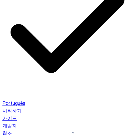
Português
시작하기
가이드
개발자
참조