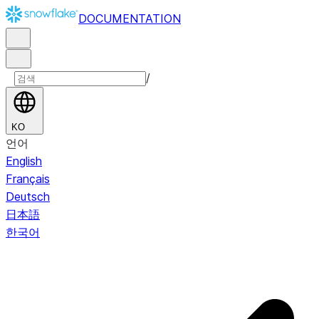
DOCUMENTATION
/
KO
언어
English
Français
Deutsch
日本語
한국어