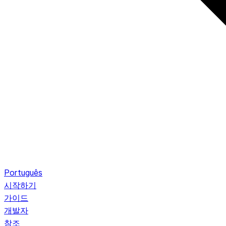
Português
시작하기
가이드
개발자
참조