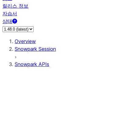
릴리스 정보
자습서
상태
Overview
Snowpark Session
Snowpark APIs
Input/Output
DataFrame
Column
Data Types