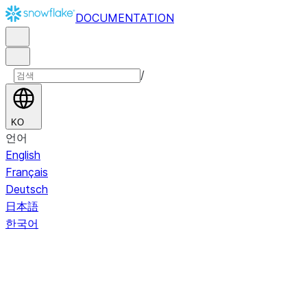
DOCUMENTATION
/
KO
언어
English
Français
Deutsch
日本語
한국어