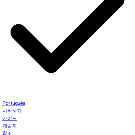
Português
시작하기
가이드
개발자
참조