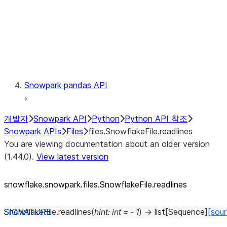
Context
Exceptions
Testing
Snowpark pandas API
개발자
Snowpark API
Python
Python API 참조
Snowpark APIs
Files
files.SnowflakeFile.readlines
You are viewing documentation about an older version
(1.44.0).
View latest version
snowflake.snowpark.files.SnowflakeFile.readlines
SnowflakeFile.
readlines
(
hint
:
int
=
-
1
)
→
list
[
Sequence
]
[sou