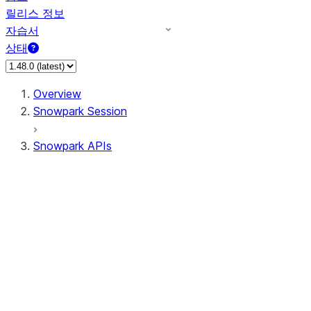
릴리스 정보
자습서
상태
Overview
Snowpark Session
Snowpark APIs
Input/Output
DataFrame
Column
Data Types