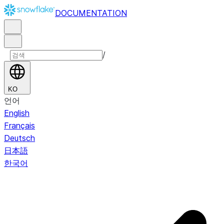
DOCUMENTATION
/
KO
언어
English
Français
Deutsch
日本語
한국어