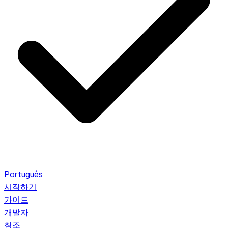
Português
시작하기
가이드
개발자
참조