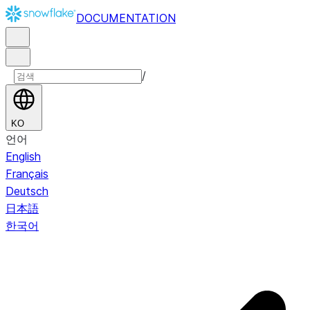
DOCUMENTATION
/
KO
언어
English
Français
Deutsch
日本語
한국어