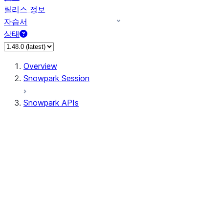
릴리스 정보
자습서
상태
Overview
Snowpark Session
Snowpark APIs
Input/Output
DataFrame
Column
Data Types