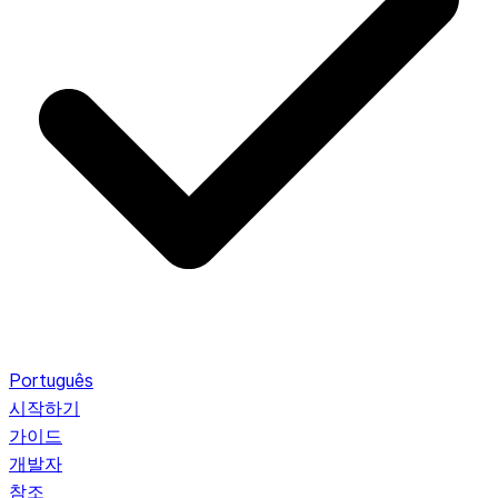
Português
시작하기
가이드
개발자
참조