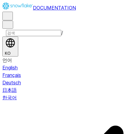
DOCUMENTATION
/
KO
언어
English
Français
Deutsch
日本語
한국어