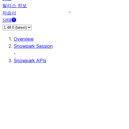
릴리스 정보
자습서
상태
Overview
Snowpark Session
Snowpark APIs
Input/Output
DataFrame
Column
Data Types