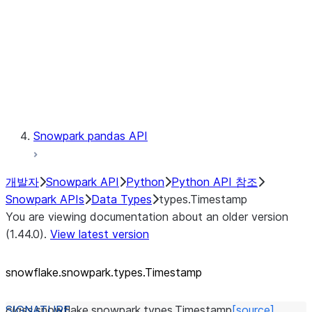
Context
Exceptions
Testing
Snowpark pandas API
개발자
Snowpark API
Python
Python API 참조
Snowpark APIs
Data Types
types.Timestamp
You are viewing documentation about an older version
(1.44.0).
View latest version
snowflake.snowpark.types.Timestamp
class
snowflake.snowpark.types.
Timestamp
[source]