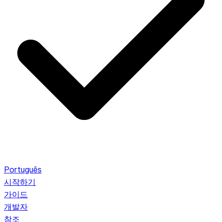
Português
시작하기
가이드
개발자
참조