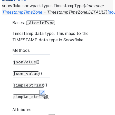
snowflake.snowpark.types.
TimestampType
(
timezone
:
TimestampTimeZone
=
TimestampTimeZone.DEFAULT
)
[so
Bases:
_AtomicType
Timestamp data type. This maps to the
TIMESTAMP data type in Snowflake.
Methods
()
jsonValue
()
json_value
()
simpleString
Expand
()
simple_string
Attributes