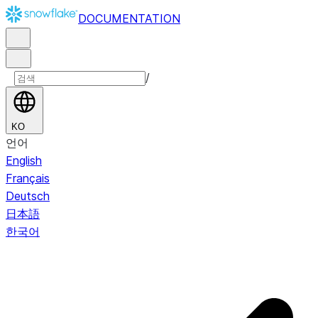
DOCUMENTATION
/
KO
언어
English
Français
Deutsch
日本語
한국어