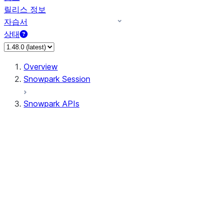
릴리스 정보
자습서
상태
Overview
Snowpark Session
Snowpark APIs
Input/Output
DataFrame
Column
Data Types