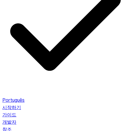
Português
시작하기
가이드
개발자
참조