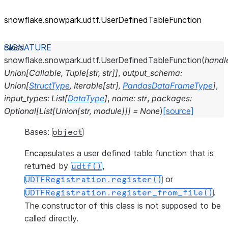
snowflake.snowpark.udtf.UserDefinedTableFunction
class
snowflake.snowpark.udtf.
UserDefinedTableFunction
(
handl
Union
[
Callable
,
Tuple
[
str
,
str
]
]
,
output_schema
:
Union
[
StructType
,
Iterable
[
str
]
,
PandasDataFrameType
]
,
input_types
:
List
[
DataType
]
,
name
:
str
,
packages
:
Optional
[
List
[
Union
[
str
,
module
]
]
]
=
None
)
[source]
Bases:
object
Encapsulates a user defined table function that is
returned by
,
udtf()
or
UDTFRegistration.register()
.
UDTFRegistration.register_from_file()
The constructor of this class is not supposed to be
called directly.