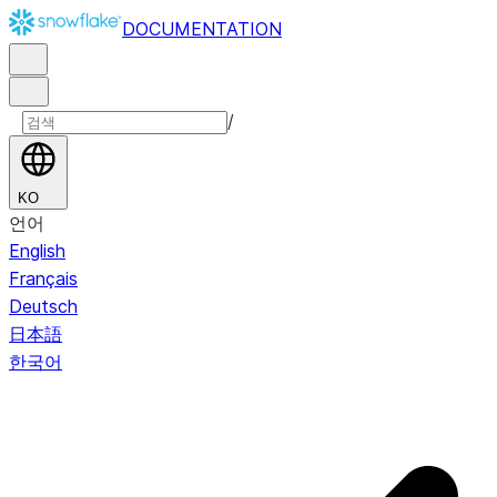
DOCUMENTATION
/
KO
언어
English
Français
Deutsch
日本語
한국어