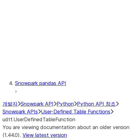
Catalog
LINEAGE
Context
Exceptions
Testing
Snowpark pandas API
개발자
Snowpark API
Python
Python API 참조
Snowpark APIs
User-Defined Table Functions
udtf.UserDefinedTableFunction
You are viewing documentation about an older version
(1.44.0).
View latest version