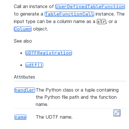
Call an instance of
UserDefinedTableFunction
to generate a
instance. The
TableFunctionCall
input type can be a column name as a
, or a
str
object.
Column
See also
UDTFRegistration
udtf()
Attributes
The Python class or a tuple containing
handler
the Python file path and the function
name.
Expan
The UDTF name.
name