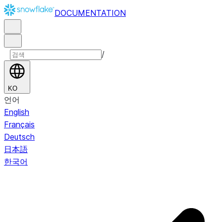
DOCUMENTATION
/
KO
언어
English
Français
Deutsch
日本語
한국어