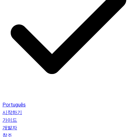
Português
시작하기
가이드
개발자
참조