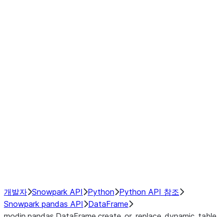
Window
GroupBy
Resampling
Interoperability with third party libraries
Hybrid Execution
NumPy Interoperability
Performance Recommendations
개발자
Snowpark API
Python
Python API 참조
Snowpark pandas API
DataFrame
modin.pandas.DataFrame.create_or_replace_dynamic_table