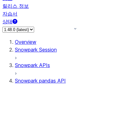
릴리스 정보
자습서
상태
Overview
Snowpark Session
Snowpark APIs
Snowpark pandas API
All supported APIs
Session
Input/Output