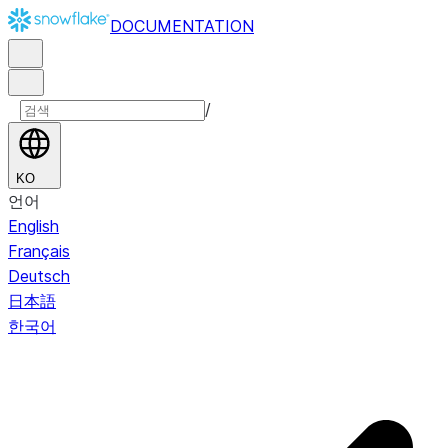
DOCUMENTATION
/
KO
언어
English
Français
Deutsch
日本語
한국어