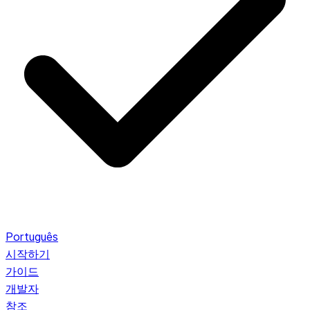
Português
시작하기
가이드
개발자
참조