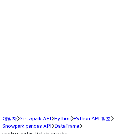
Window
GroupBy
Resampling
Interoperability with third party libraries
Hybrid Execution
NumPy Interoperability
Performance Recommendations
개발자
Snowpark API
Python
Python API 참조
Snowpark pandas API
DataFrame
modin.pandas.DataFrame.div