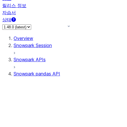
릴리스 정보
자습서
상태
Overview
Snowpark Session
Snowpark APIs
Snowpark pandas API
All supported APIs
Session
Input/Output