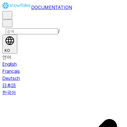
DOCUMENTATION
/
KO
언어
English
Français
Deutsch
日本語
한국어