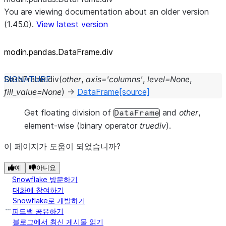
You are viewing documentation about an older version
(1.45.0).
View latest version
modin.pandas.DataFrame.div
DataFrame.
div
(
other
,
axis
=
'columns'
,
level
=
None
,
fill_value
=
None
)
→
DataFrame
[source]
Get floating division of
and
other
,
DataFrame
element-wise (binary operator
truediv
).
이 페이지가 도움이 되었습니까?
예
아니요
Snowflake 방문하기
대화에 참여하기
Snowflake로 개발하기
피드백 공유하기
블로그에서 최신 게시물 읽기