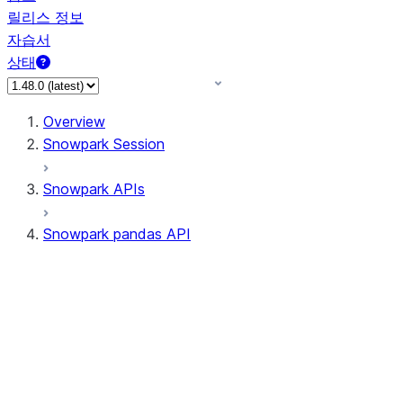
릴리스 정보
자습서
상태
Overview
Snowpark Session
Snowpark APIs
Snowpark pandas API
All supported APIs
Session
Input/Output