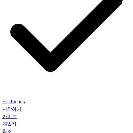
Português
시작하기
가이드
개발자
참조