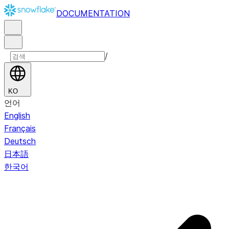
DOCUMENTATION
/
KO
언어
English
Français
Deutsch
日本語
한국어