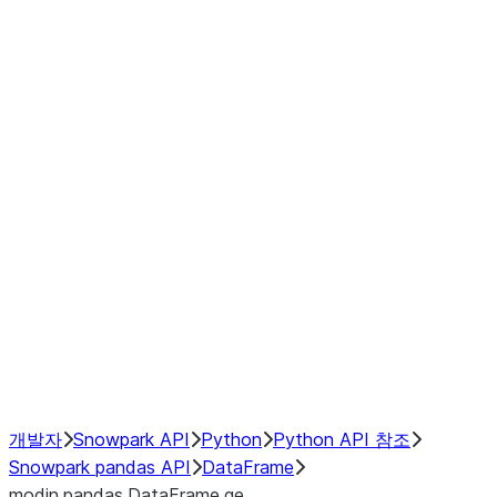
Window
GroupBy
Resampling
Interoperability with third party libraries
Hybrid Execution
NumPy Interoperability
Performance Recommendations
개발자
Snowpark API
Python
Python API 참조
Snowpark pandas API
DataFrame
modin.pandas.DataFrame.ge