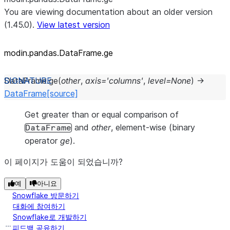
You are viewing documentation about an older version
(1.45.0).
View latest version
modin.pandas.DataFrame.ge
DataFrame.
ge
(
other
,
axis
=
'columns'
,
level
=
None
)
→
DataFrame
[source]
Get greater than or equal comparison of
and
other
, element-wise (binary
DataFrame
operator
ge
).
이 페이지가 도움이 되었습니까?
예
아니요
Snowflake 방문하기
대화에 참여하기
Snowflake로 개발하기
피드백 공유하기