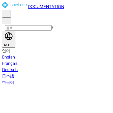
DOCUMENTATION
/
KO
언어
English
Français
Deutsch
日本語
한국어