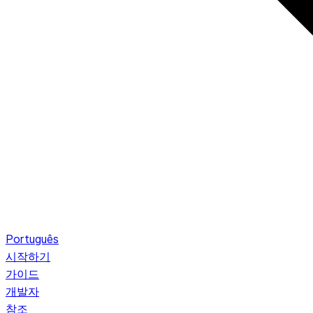
Português
시작하기
가이드
개발자
참조