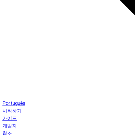
Português
시작하기
가이드
개발자
참조