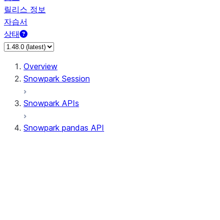
릴리스 정보
자습서
상태
Overview
Snowpark Session
Snowpark APIs
Snowpark pandas API
All supported APIs
Session
Input/Output