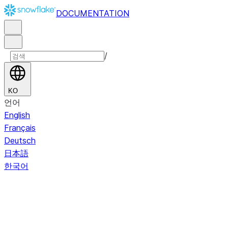
DOCUMENTATION
/
KO
언어
English
Français
Deutsch
日本語
한국어