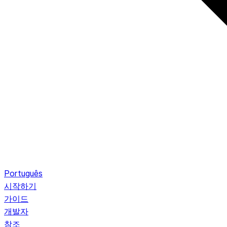
Português
시작하기
가이드
개발자
참조