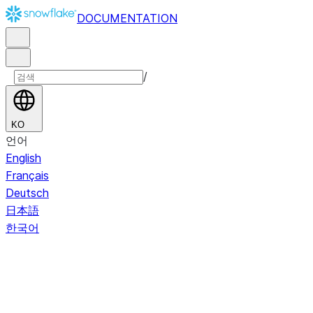
DOCUMENTATION
/
KO
언어
English
Français
Deutsch
日本語
한국어