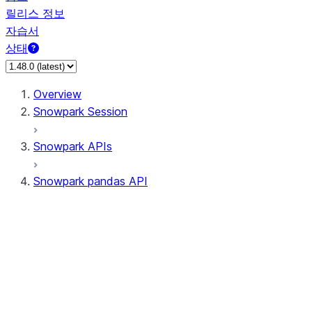
릴리스 정보
자습서
상태
Overview
Snowpark Session
Snowpark APIs
Snowpark pandas API
All supported APIs
Session
Input/Output