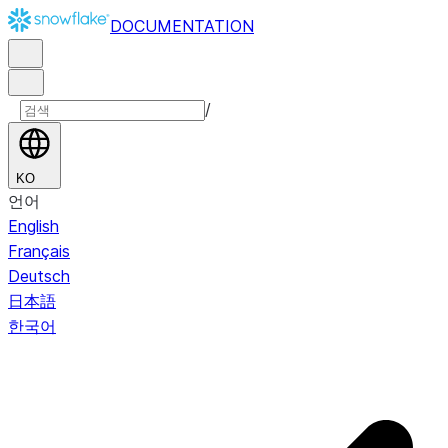
DOCUMENTATION
/
KO
언어
English
Français
Deutsch
日本語
한국어