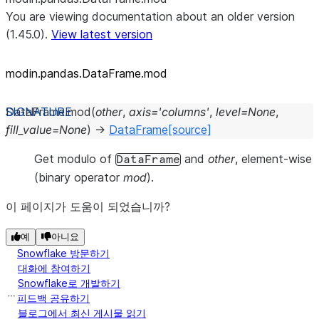
You are viewing documentation about an older version
(1.45.0).
View latest version
modin.pandas.DataFrame.mod
DataFrame.
mod
(
other
,
axis
=
'columns'
,
level
=
None
,
fill_value
=
None
)
→
DataFrame
[source]
Get modulo of
and
other
, element-wise
DataFrame
(binary operator
mod
).
이 페이지가 도움이 되었습니까?
예
아니요
Snowflake 방문하기
대화에 참여하기
Snowflake로 개발하기
피드백 공유하기
블로그에서 최신 게시물 읽기