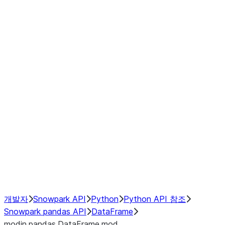
Window
GroupBy
Resampling
Interoperability with third party libraries
Hybrid Execution
NumPy Interoperability
Performance Recommendations
개발자
Snowpark API
Python
Python API 참조
Snowpark pandas API
DataFrame
modin.pandas.DataFrame.mod