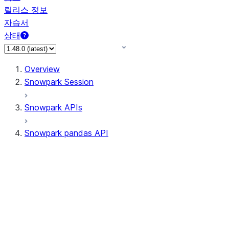
릴리스 정보
자습서
상태
Overview
Snowpark Session
Snowpark APIs
Snowpark pandas API
All supported APIs
Session
Input/Output