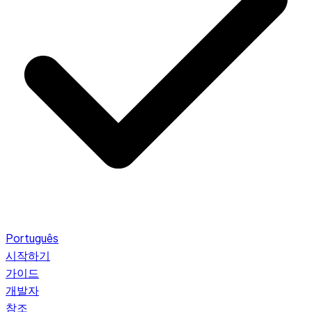
Português
시작하기
가이드
개발자
참조