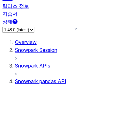
릴리스 정보
자습서
상태
Overview
Snowpark Session
Snowpark APIs
Snowpark pandas API
All supported APIs
Session
Input/Output