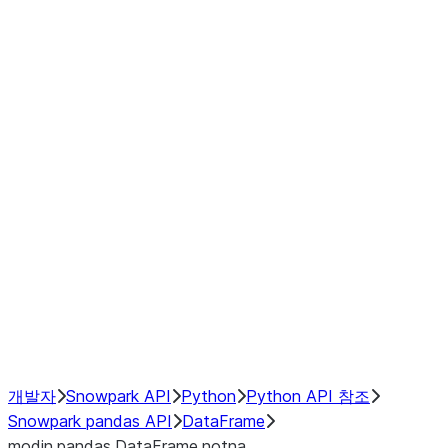
Window
GroupBy
Resampling
Interoperability with third party libraries
Hybrid Execution
NumPy Interoperability
Performance Recommendations
개발자
Snowpark API
Python
Python API 참조
Snowpark pandas API
DataFrame
modin.pandas.DataFrame.notna