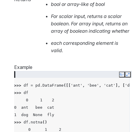
bool or array-like of bool
For scalar input, returns a scalar
boolean. For array input, returns an
array of boolean indicating whether
each corresponding element is
valid.
Example
Copy
E
>>> 
df
=
pd
.
DataFrame
([[
'ant'
,
'bee'
,
'cat'
],
[
'do
>>> 
df
     0     1    2
0  ant   bee  cat
1  dog  None  fly
>>> 
df
.
notna
()
      0      1     2