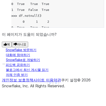
0  True   True  True
1  True  False  True
>>> 
df
.
notnull
()
      0      1     2
0  True   True  True
1  True  False  True
이 페이지가 도움이 되었습니까?
예
아니요
Snowflake 방문하기
대화에 참여하기
Snowflake로 개발하기
피드백 공유하기
블로그에서 최신 게시물 읽기
자체 인증 받기
개인정보 보호정책
사이트 이용약관
쿠키 설정
©
2026
See more
Show less
Snowflake, Inc.
All Rights Reserved
.