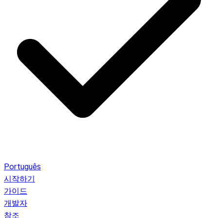
Português
시작하기
가이드
개발자
참조