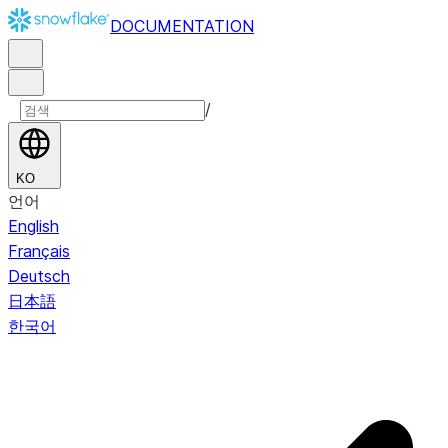
DOCUMENTATION
/
KO
언어
English
Français
Deutsch
日本語
한국어