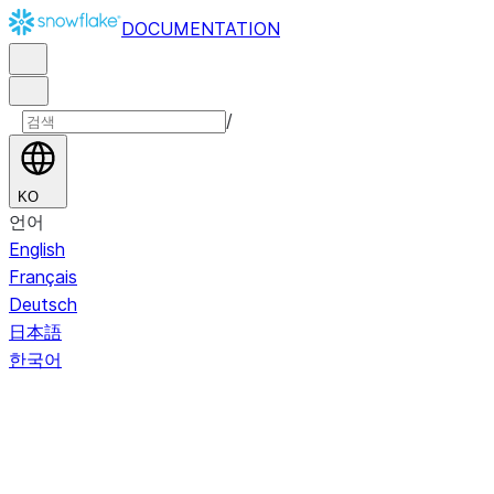
DOCUMENTATION
/
KO
언어
English
Français
Deutsch
日本語
한국어