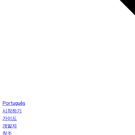
Português
시작하기
가이드
개발자
참조