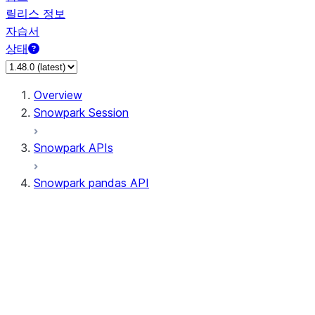
릴리스 정보
자습서
상태
Overview
Snowpark Session
Snowpark APIs
Snowpark pandas API
All supported APIs
Session
Input/Output