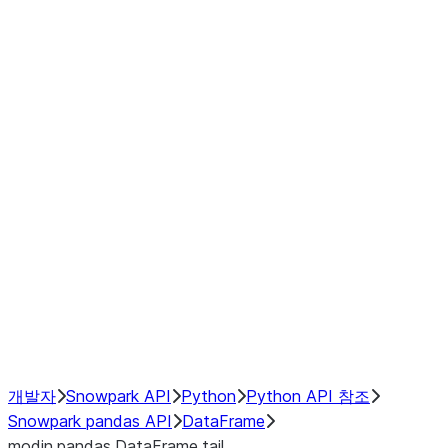
Window
GroupBy
Resampling
Interoperability with third party libraries
Hybrid Execution
NumPy Interoperability
Performance Recommendations
개발자
Snowpark API
Python
Python API 참조
Snowpark pandas API
DataFrame
modin.pandas.DataFrame.tail