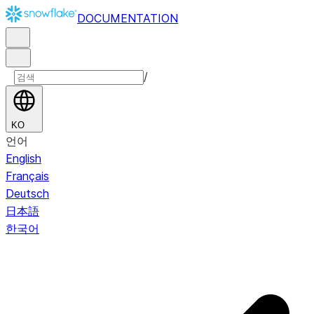
DOCUMENTATION
/
KO
언어
English
Français
Deutsch
日本語
한국어