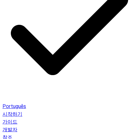
Português
시작하기
가이드
개발자
참조