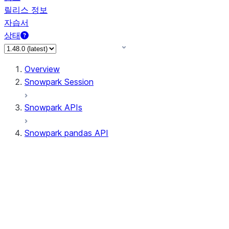
릴리스 정보
자습서
상태
Overview
Snowpark Session
Snowpark APIs
Snowpark pandas API
All supported APIs
Session
Input/Output