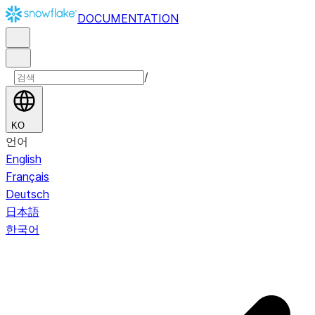
DOCUMENTATION
/
KO
언어
English
Français
Deutsch
日本語
한국어