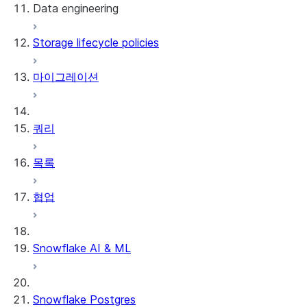
Data engineering
Snowflake Openflow
Storage lifecycle policies
Apache Iceberg™
데이터 로딩
마이그레이션
동적 테이블
Apache Iceberg™ 테이블
Streams and tasks
Snowflake Open Catalog
쿼리
Row timestamps
목록
DCM Projects
협업
Snowflake의 dbt 프로젝트
데이터 언로딩
Snowflake AI & ML
Snowflake Postgres