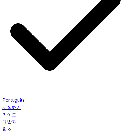
Português
시작하기
가이드
개발자
참조