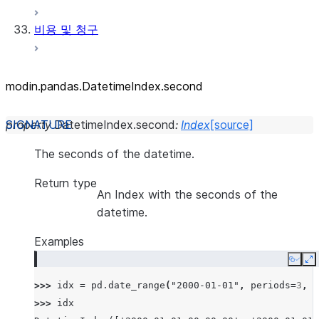
비용 및 청구
modin.pandas.DatetimeIndex.second
property
DatetimeIndex.
second
:
Index
[source]
The seconds of the datetime.
Return type
An Index with the seconds of the
datetime.
Examples
Copy
E
>>> 
idx
=
pd
.
date_range
(
"2000-01-01"
,
periods
=
3
,
f
>>> 
idx