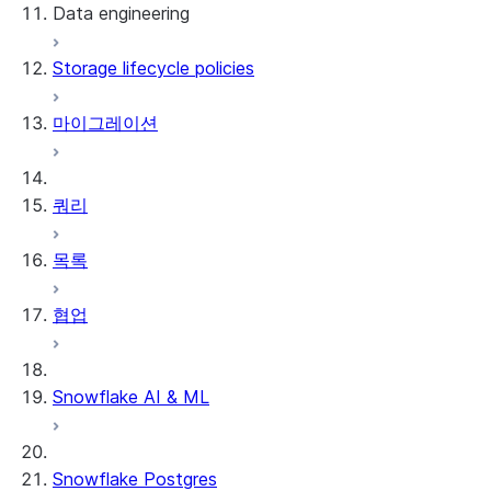
Data engineering
Snowflake Openflow
Storage lifecycle policies
Apache Iceberg™
데이터 로딩
마이그레이션
동적 테이블
Apache Iceberg™ 테이블
Streams and tasks
Snowflake Open Catalog
쿼리
Row timestamps
목록
DCM Projects
협업
Snowflake의 dbt 프로젝트
데이터 언로딩
Snowflake AI & ML
Snowflake Postgres