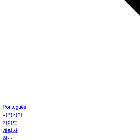
Português
시작하기
가이드
개발자
참조