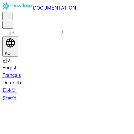
DOCUMENTATION
/
KO
언어
English
Français
Deutsch
日本語
한국어