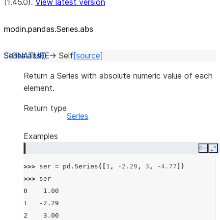
(1.45.0).
View latest version
modin.pandas.Series.abs
Series.
abs
(
)
→
Self
[source]
Return a Series with absolute numeric value of each
element.
Return type
Series
Examples
Copy
E
>>> 
ser
=
pd
.
Series
([
1
,
-
2.29
,
3
,
-
4.77
])
>>> 
ser
0    1.00
1   -2.29
2    3.00