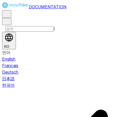
DOCUMENTATION
/
KO
언어
English
Français
Deutsch
日本語
한국어