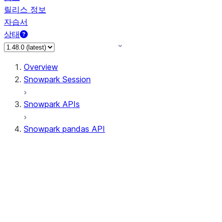
릴리스 정보
자습서
상태
Overview
Snowpark Session
Snowpark APIs
Snowpark pandas API
All supported APIs
Session
Input/Output