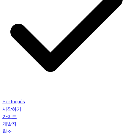
Português
시작하기
가이드
개발자
참조