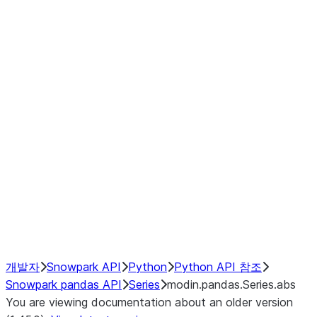
Window
GroupBy
Resampling
Interoperability with third party libraries
Hybrid Execution
NumPy Interoperability
Performance Recommendations
개발자
Snowpark API
Python
Python API 참조
Snowpark pandas API
Series
modin.pandas.Series.abs
You are viewing documentation about an older version