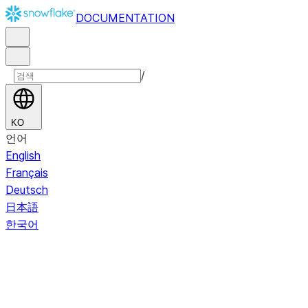
DOCUMENTATION
/
KO
언어
English
Français
Deutsch
日本語
한국어