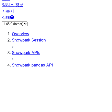
릴리스 정보
자습서
상태
Overview
Snowpark Session
Snowpark APIs
Snowpark pandas API
All supported APIs
Session
Input/Output