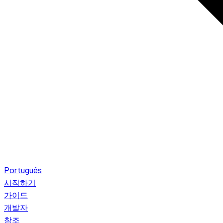
Português
시작하기
가이드
개발자
참조