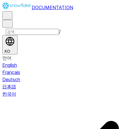
DOCUMENTATION
/
KO
언어
English
Français
Deutsch
日本語
한국어