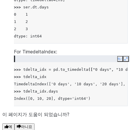
>>> 
ser
.
dt
.
days
0    1
1    2
2    3
dtype: int64
For TimedeltaIndex:
Copy
E
>>> 
tdelta_idx
=
pd
.
to_timedelta
([
"0 days"
,
"10 da
>>> 
tdelta_idx
TimedeltaIndex(['0 days', '10 days', '20 days'], d
>>> 
tdelta_idx
.
days
Index([0, 10, 20], dtype='int64')
이 페이지가 도움이 되었습니까?
예
아니요