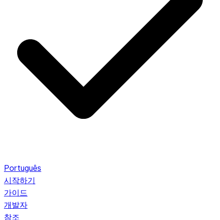
Português
시작하기
가이드
개발자
참조