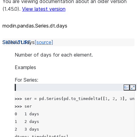
You are viewing documentation about an older version
(1.45.0).
View latest version
modin.pandas.Series.dt.days
Series.dt.
days
[source]
Number of days for each element.
Examples
For Series:
Copy
E
>>> 
ser
=
pd
.
Series
(
pd
.
to_timedelta
([
1
,
2
,
3
],
uni
>>> 
ser
0   1 days
1   2 days
2   3 days
dtype: timedelta64[ns]