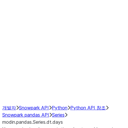
Window
GroupBy
Resampling
Interoperability with third party libraries
Hybrid Execution
NumPy Interoperability
Performance Recommendations
개발자
Snowpark API
Python
Python API 참조
Snowpark pandas API
Series
modin.pandas.Series.dt.days