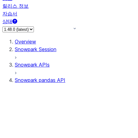
릴리스 정보
자습서
상태
Overview
Snowpark Session
Snowpark APIs
Snowpark pandas API
All supported APIs
Session
Input/Output