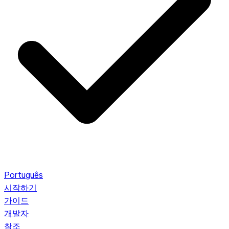
Português
시작하기
가이드
개발자
참조