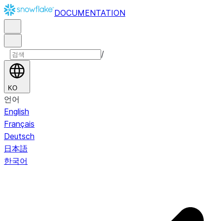
DOCUMENTATION
/
KO
언어
English
Français
Deutsch
日本語
한국어