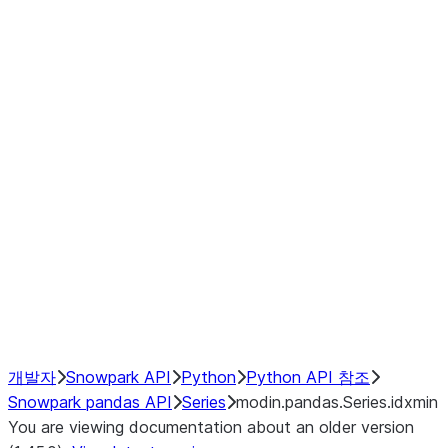
Window
GroupBy
Resampling
Interoperability with third party libraries
Hybrid Execution
NumPy Interoperability
Performance Recommendations
개발자
Snowpark API
Python
Python API 참조
Snowpark pandas API
Series
modin.pandas.Series.idxmin
You are viewing documentation about an older version