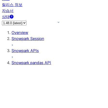
릴리스 정보
자습서
상태
Overview
Snowpark Session
Snowpark APIs
Snowpark pandas API
All supported APIs
Session
Input/Output