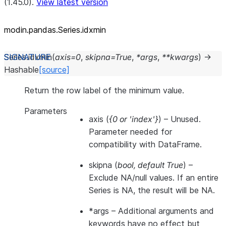
(1.45.0).
View latest version
modin.pandas.Series.idxmin
Series.
idxmin
(
axis
=
0
,
skipna
=
True
,
*
args
,
**
kwargs
)
→
Hashable
[source]
Return the row label of the minimum value.
Parameters
axis
(
{0
or
'index'}
) – Unused.
Parameter needed for
compatibility with DataFrame.
skipna
(
bool
,
default True
) –
Exclude NA/null values. If an entire
Series is NA, the result will be NA.
*args
– Additional arguments and
keywords have no effect but