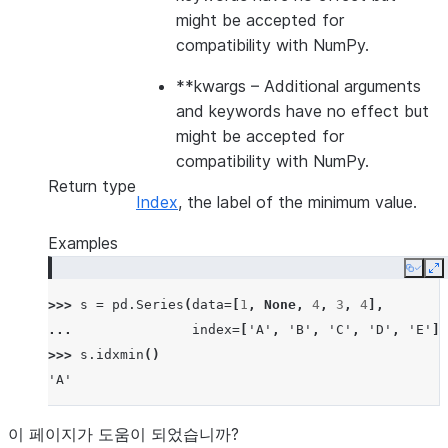
might be accepted for
compatibility with NumPy.
**kwargs
– Additional arguments
and keywords have no effect but
might be accepted for
compatibility with NumPy.
Return type
Index
, the label of the minimum value.
Examples
Copy
E
>>> 
s
=
pd
.
Series
(
data
=
[
1
,
None
,
4
,
3
,
4
],
... 
index
=
[
'A'
,
'B'
,
'C'
,
'D'
,
'E'
])
>>> 
s
.
idxmin
()
'A'
이 페이지가 도움이 되었습니까?