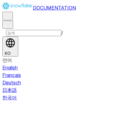
DOCUMENTATION
/
KO
언어
English
Français
Deutsch
日本語
한국어