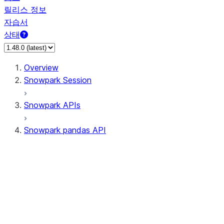
릴리스 정보
자습서
상태
Overview
Snowpark Session
Snowpark APIs
Snowpark pandas API
All supported APIs
Session
Input/Output