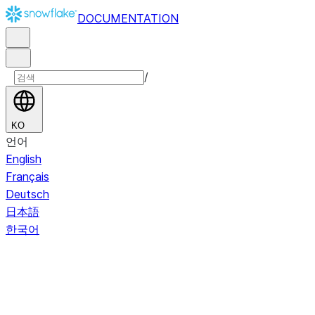
DOCUMENTATION
/
KO
언어
English
Français
Deutsch
日本語
한국어