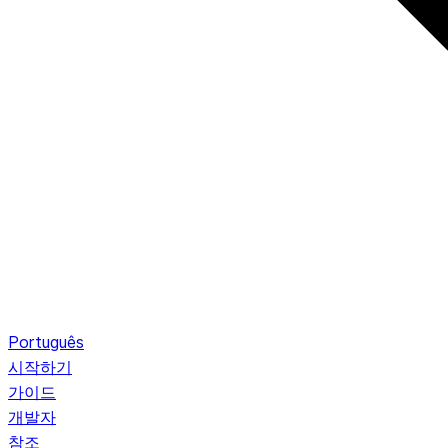
Português
시작하기
가이드
개발자
참조