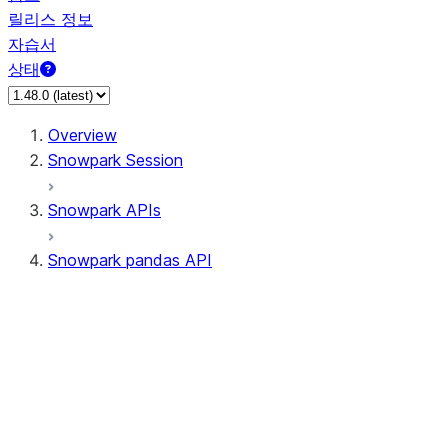
릴리스 정보
자습서
상태
Overview
Snowpark Session
Snowpark APIs
Snowpark pandas API
All supported APIs
Session
Input/Output