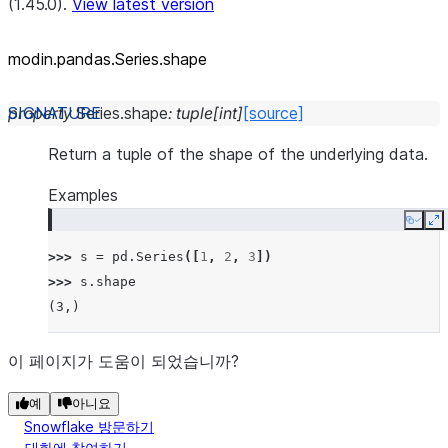
(1.45.0).
View latest version
modin.pandas.Series.shape
property
Series.
shape
:
tuple
[
int
]
[source]
Return a tuple of the shape of the underlying data.
Examples
Copy
E
>>> 
s
=
pd
.
Series
([
1
,
2
,
3
])
>>> 
s
.
shape
(3,)
이 페이지가 도움이 되었습니까?
예
아니요
Snowflake 방문하기
대화에 참여하기