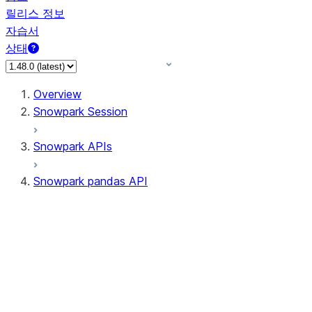
릴리스 정보
자습서
상태
Overview
Snowpark Session
Snowpark APIs
Snowpark pandas API
All supported APIs
Session
Input/Output