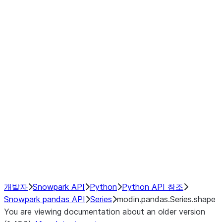
Window
GroupBy
Resampling
Interoperability with third party libraries
Hybrid Execution
NumPy Interoperability
Performance Recommendations
개발자
Snowpark API
Python
Python API 참조
Snowpark pandas API
Series
modin.pandas.Series.shape
You are viewing documentation about an older version