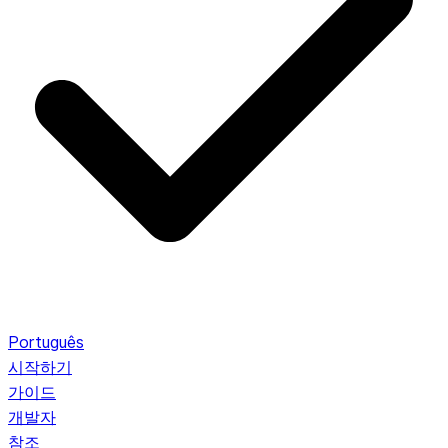
Português
시작하기
가이드
개발자
참조