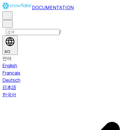
DOCUMENTATION
/
KO
언어
English
Français
Deutsch
日本語
한국어