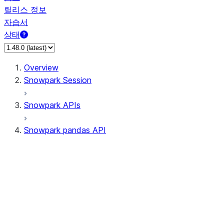
릴리스 정보
자습서
상태
Overview
Snowpark Session
Snowpark APIs
Snowpark pandas API
All supported APIs
Session
Input/Output