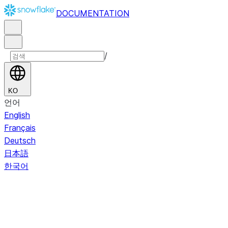
DOCUMENTATION
/
KO
언어
English
Français
Deutsch
日本語
한국어