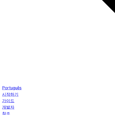
Português
시작하기
가이드
개발자
참조