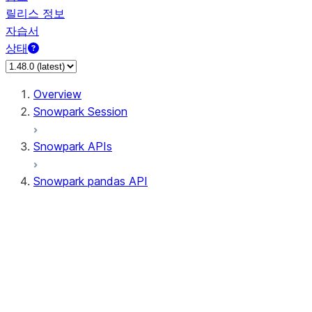
릴리스 정보
자습서
상태
Overview
Snowpark Session
Snowpark APIs
Snowpark pandas API
All supported APIs
Session
Input/Output