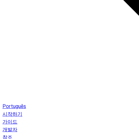
Português
시작하기
가이드
개발자
참조