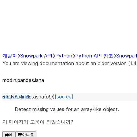
Hybrid Execution
NumPy Interoperability
Performance Recommendations
개발자
Snowpark API
Python
Python API 참조
Snowpar
You are viewing documentation about an older version (1.4
modin.pandas.isna
modin.pandas.
isna
(
obj
)
[source]
Detect missing values for an array-like object.
이 페이지가 도움이 되었습니까?
예
아니요