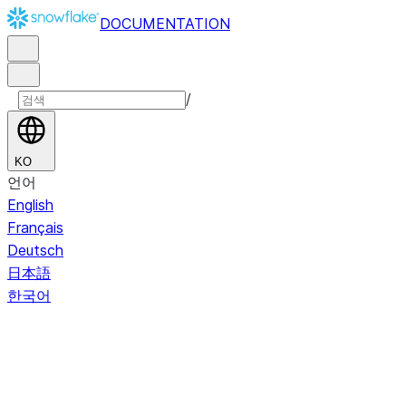
DOCUMENTATION
/
KO
언어
English
Français
Deutsch
日本語
한국어