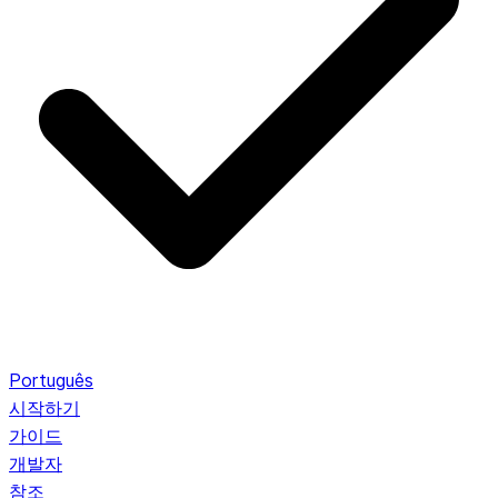
Português
시작하기
가이드
개발자
참조