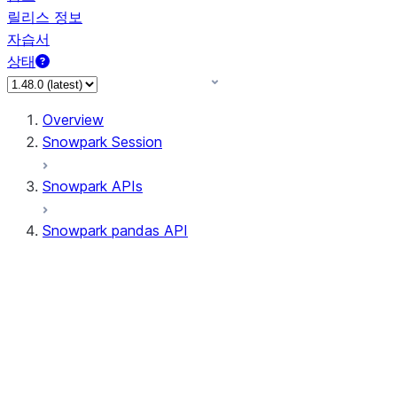
릴리스 정보
자습서
상태
Overview
Snowpark Session
Snowpark APIs
Snowpark pandas API
All supported APIs
Session
Input/Output