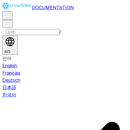
DOCUMENTATION
/
KO
언어
English
Français
Deutsch
日本語
한국어