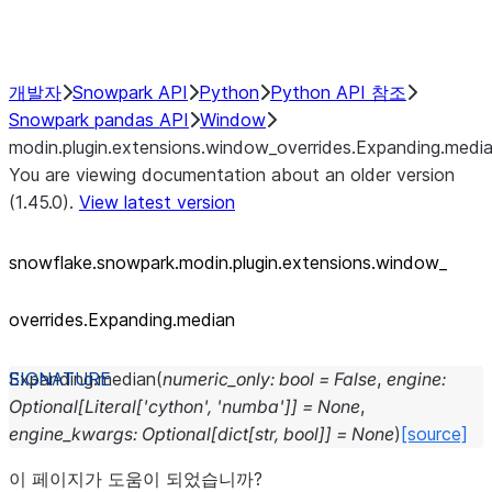
Performance Recommendations
개발자
Snowpark API
Python
Python API 참조
Snowpark pandas API
Window
modin.plugin.extensions.window_overrides.Expanding.medi
You are viewing documentation about an older version
(1.45.0).
View latest version
snowflake.snowpark.modin.plugin.extensions.window_
overrides.Expanding.median
Expanding.
median
(
numeric_only
:
bool
=
False
,
engine
:
Optional
[
Literal
[
'cython'
,
'numba'
]
]
=
None
,
engine_kwargs
:
Optional
[
dict
[
str
,
bool
]
]
=
None
)
[source]
이 페이지가 도움이 되었습니까?