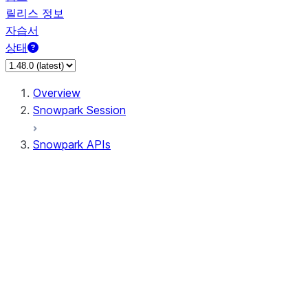
릴리스 정보
자습서
상태
Overview
Snowpark Session
Snowpark APIs
Input/Output
DataFrame
Column
Column
CaseExpr