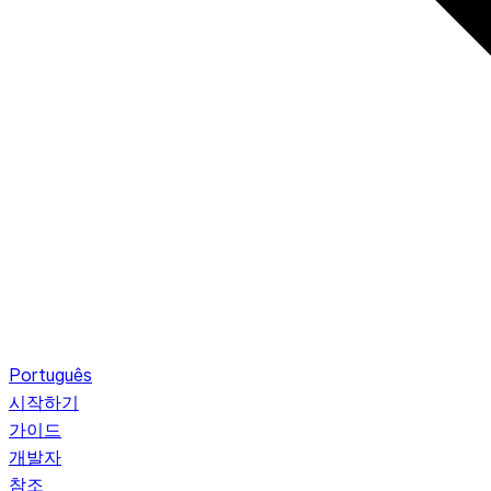
Português
시작하기
가이드
개발자
참조