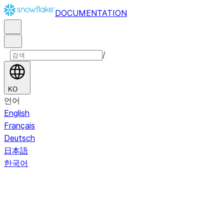
DOCUMENTATION
/
KO
언어
English
Français
Deutsch
日本語
한국어