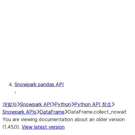
Catalog
LINEAGE
Context
Exceptions
Testing
Snowpark pandas API
개발자
Snowpark API
Python
Python API 참조
Snowpark APIs
DataFrame
DataFrame.collect_nowait
You are viewing documentation about an older version
(1.45.0).
View latest version