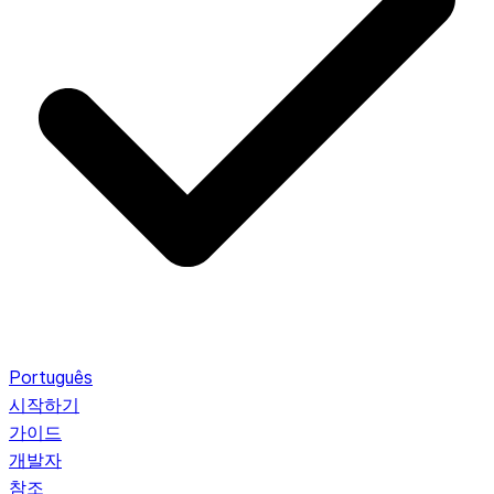
Português
시작하기
가이드
개발자
참조