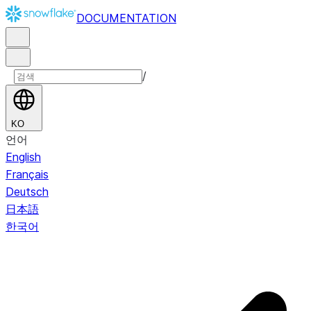
DOCUMENTATION
/
KO
언어
English
Français
Deutsch
日本語
한국어