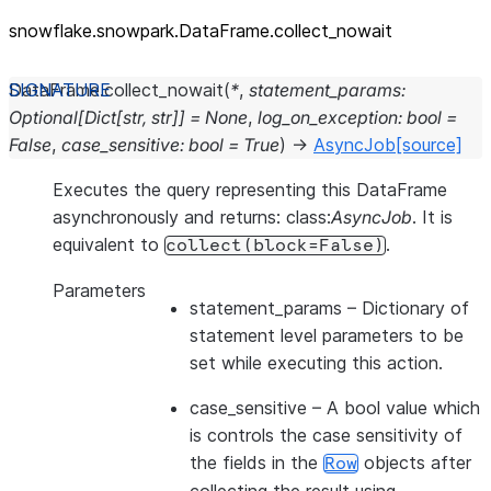
snowflake.snowpark.DataFrame.collect_
nowait
DataFrame.
collect_nowait
(
*
,
statement_params
:
Optional
[
Dict
[
str
,
str
]
]
=
None
,
log_on_exception
:
bool
=
False
,
case_sensitive
:
bool
=
True
)
→
AsyncJob
[source]
Executes the query representing this DataFrame
asynchronously and returns: class:
AsyncJob
. It is
equivalent to
.
collect(block=False)
Parameters
statement_params
– Dictionary of
statement level parameters to be
set while executing this action.
case_sensitive
– A bool value which
is controls the case sensitivity of
the fields in the
objects after
Row