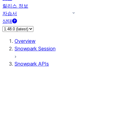
릴리스 정보
자습서
상태
Overview
Snowpark Session
Snowpark APIs
Input/Output
DataFrame
DataFrame
DataFrameNaFunctions
DataFrameStatFunctions
DataFrameAnalyticsFunctions