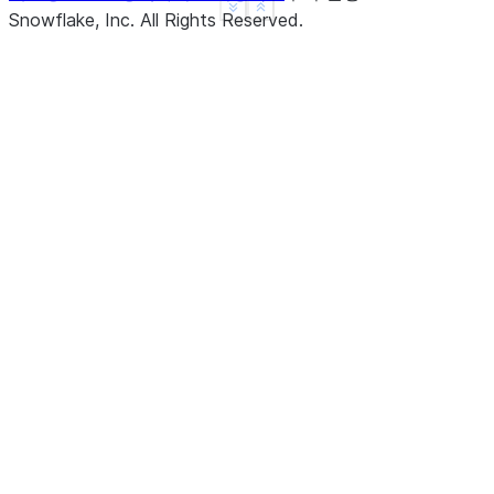
See more
Show less
Snowflake, Inc.
All Rights Reserved
.