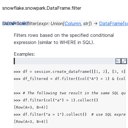
snowflake.snowpark.DataFrame.filter
DataFrame.
filter
(
expr
:
Union
[
Column
,
str
]
)
→
DataFrame
[s
Filters rows based on the specified conditional
expression (similar to WHERE in SQL).
Examples:
Copy
E
>>> 
df
=
session
.
create_dataframe
([[
1
,
2
],
[
3
,
4
]]
>>> 
df_filtered
=
df
.
filter
((
col
(
"A"
)
>
1
)
&
(
col
(
>>> 
# The following two result in the same SQL que
>>> 
df
.
filter
(
col
(
"a"
)
>
1
)
.
collect
()
[Row(A=3, B=4)]
>>> 
df
.
filter
(
"a > 1"
)
.
collect
()
# use SQL expres
[Row(A=3, B=4)]