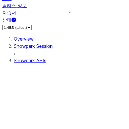
릴리스 정보
자습서
상태
Overview
Snowpark Session
Snowpark APIs
Input/Output
DataFrame
DataFrame
DataFrameNaFunctions
DataFrameStatFunctions
DataFrameAnalyticsFunctions