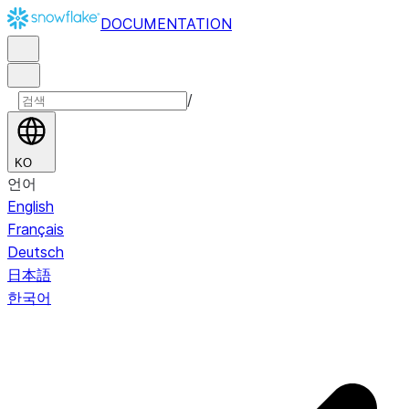
DOCUMENTATION
/
KO
언어
English
Français
Deutsch
日本語
한국어