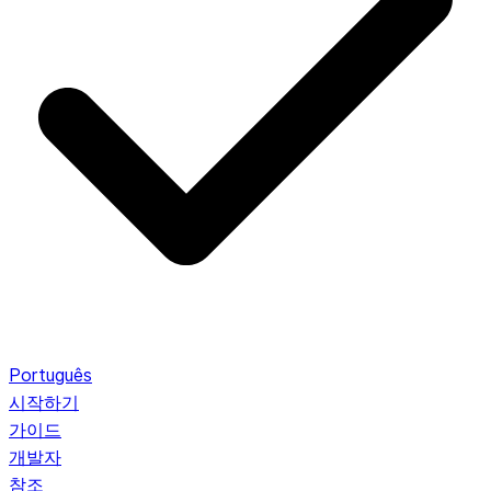
Português
시작하기
가이드
개발자
참조