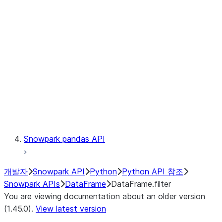
Catalog
LINEAGE
Context
Exceptions
Testing
Snowpark pandas API
개발자
Snowpark API
Python
Python API 참조
Snowpark APIs
DataFrame
DataFrame.filter
You are viewing documentation about an older version
(1.45.0).
View latest version