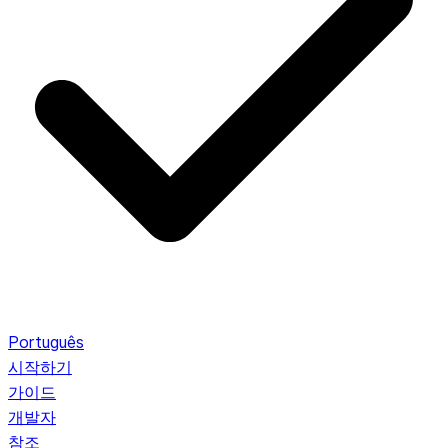
Português
시작하기
가이드
개발자
참조