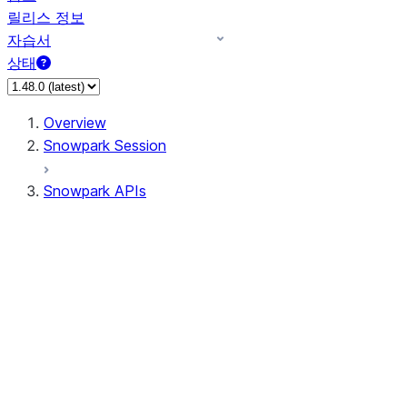
릴리스 정보
자습서
상태
Overview
Snowpark Session
Snowpark APIs
Input/Output
DataFrame
DataFrame
DataFrameNaFunctions
DataFrameStatFunctions
DataFrameAnalyticsFunctions