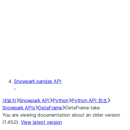
Catalog
LINEAGE
Context
Exceptions
Testing
Snowpark pandas API
개발자
Snowpark API
Python
Python API 참조
Snowpark APIs
DataFrame
DataFrame.take
You are viewing documentation about an older version
(1.45.0).
View latest version