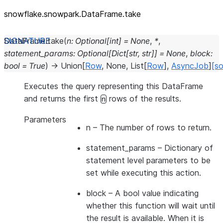
snowflake.snowpark.DataFrame.take
DataFrame.
take
(
n
:
Optional
[
int
]
=
None
,
*
,
statement_params
:
Optional
[
Dict
[
str
,
str
]
]
=
None
,
block
:
bool
=
True
)
→
Union
[
Row
,
None
,
List
[
Row
]
,
AsyncJob
]
[so
Executes the query representing this DataFrame
and returns the first
rows of the results.
n
Parameters
n
– The number of rows to return.
statement_params
– Dictionary of
statement level parameters to be
set while executing this action.
block
– A bool value indicating
whether this function will wait until
the result is available. When it is