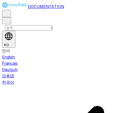
DOCUMENTATION
/
KO
언어
English
Français
Deutsch
日本語
한국어