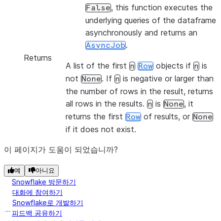
, this function executes the
False
underlying queries of the dataframe
asynchronously and returns an
.
AsyncJob
Returns
A list of the first
objects if
is
n
Row
n
not
. If
is negative or larger than
None
n
the number of rows in the result, returns
all rows in the results.
is
, it
n
None
returns the first
of results, or
Row
None
if it does not exist.
이 페이지가 도움이 되었습니까?
예
아니요
Snowflake 방문하기
대화에 참여하기
Snowflake로 개발하기
피드백 공유하기