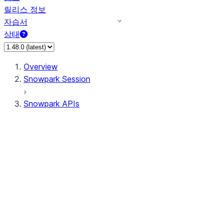
릴리스 정보
자습서
상태
Overview
Snowpark Session
Snowpark APIs
Input/Output
DataFrame
DataFrame
DataFrameNaFunctions
DataFrameStatFunctions
DataFrameAnalyticsFunctions