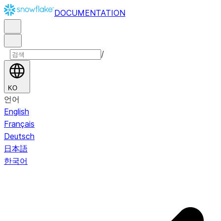
DOCUMENTATION
/
KO
언어
English
Français
Deutsch
日本語
한국어