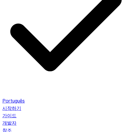
Português
시작하기
가이드
개발자
참조