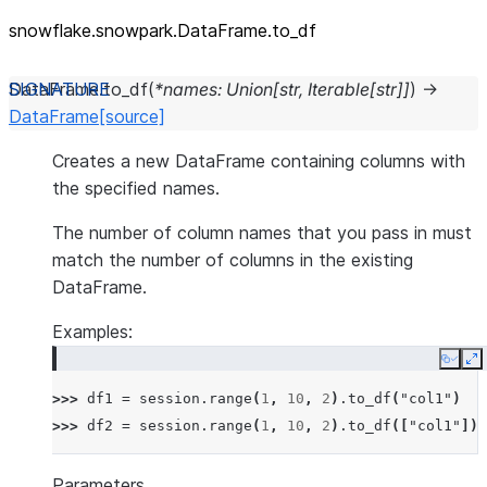
snowflake.snowpark.DataFrame.to_
df
DataFrame.
to_df
(
*
names
:
Union
[
str
,
Iterable
[
str
]
]
)
→
DataFrame
[source]
Creates a new DataFrame containing columns with
the specified names.
The number of column names that you pass in must
match the number of columns in the existing
DataFrame.
Examples:
Copy
E
>>> 
df1
=
session
.
range
(
1
,
10
,
2
)
.
to_df
(
"col1"
)
>>> 
df2
=
session
.
range
(
1
,
10
,
2
)
.
to_df
([
"col1"
])
Parameters