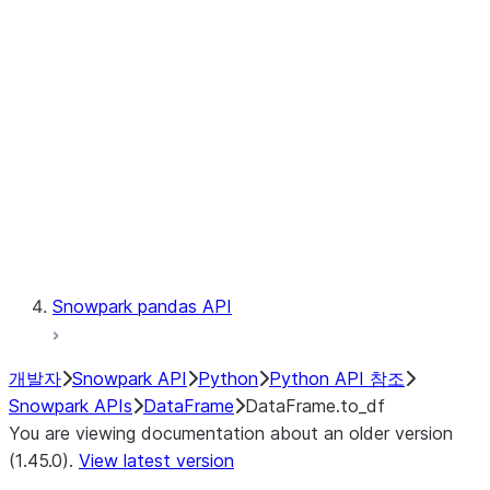
Catalog
LINEAGE
Context
Exceptions
Testing
Snowpark pandas API
개발자
Snowpark API
Python
Python API 참조
Snowpark APIs
DataFrame
DataFrame.to_df
You are viewing documentation about an older version
(1.45.0).
View latest version